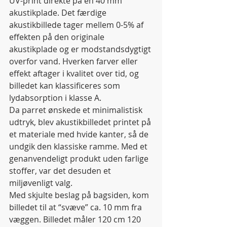
UV-print direkte på en 40 mm 
akustikplade. Det færdige 
akustikbillede tager mellem 0-5% af 
effekten på den originale 
akustikplade og er modstandsdygtigt 
overfor vand. Hverken farver eller 
effekt aftager i kvalitet over tid, og 
billedet kan klassificeres som 
lydabsorption i klasse A. 
Da parret ønskede et minimalistisk 
udtryk, blev akustikbilledet printet på 
et materiale med hvide kanter, så de 
undgik den klassiske ramme. Med et 
genanvendeligt produkt uden farlige 
stoffer, var det desuden et 
miljøvenligt valg. 
Med skjulte beslag på bagsiden, kom 
billedet til at “svæve” ca. 10 mm fra 
væggen. Billedet måler 120 cm 120 