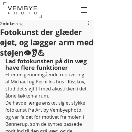
2 min læsning
Fotokunst der glæder
øjet, og lægger arm med
støjen👁👂💪
Lad fotokunsten på din væg 
have flere funktioner 
Efter en gennemgående renovering 
af Michael og Pernilles hus i Risskov, 
stod det sløjt til med akustikken i det 
åbne køkken-alrum. 
De havde længe ønsket sig et stykke 
fotokunst fra Art by Vembyephoto, 
og var faldet for motivet fra molen i 
Bønnerup, som de syntes passede 
godt ind til den grå væg, og de 