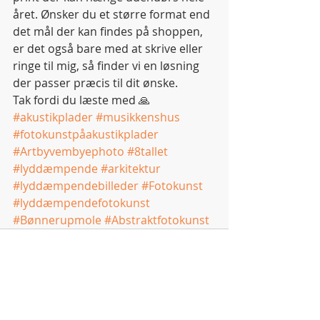
året. Ønsker du et større format end 
det mål der kan findes på shoppen, 
er det også bare med at skrive eller 
ringe til mig, så finder vi en løsning 
der passer præcis til dit ønske. 
Tak fordi du læste med 🙏
#akustikplader
#musikkenshus
#fotokunstpåakustikplader
#Artbyvembyephoto
#8tallet
#lyddæmpende
#arkitektur
#lyddæmpendebilleder
#Fotokunst
#lyddæmpendefotokunst
#Bønnerupmole
#Abstraktfotokunst