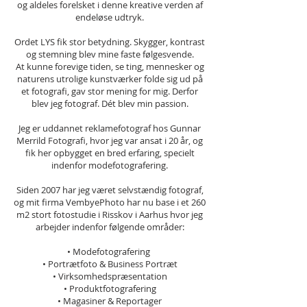
og aldeles forelsket i denne kreative verden af
endeløse udtryk.
Ordet LYS fik stor betydning. Skygger, kontrast
og stemning blev mine faste følgesvende.
At kunne forevige tiden, se ting, mennesker og
naturens utrolige kunstværker folde sig ud på
et fotografi, gav stor mening for mig. Derfor
blev jeg fotograf. Dét blev min passion.
Jeg er uddannet reklamefotograf hos Gunnar
Merrild Fotografi, hvor jeg var ansat i 20 år, og
fik her opbygget en bred erfaring, specielt
indenfor modefotografering.
Siden 2007 har jeg været selvstændig fotograf,
og mit firma VembyePhoto har nu base i et 260
m2 stort fotostudie i Risskov i Aarhus hvor jeg
arbejder indenfor følgende områder:
• Modefotografering
• Portrætfoto & Business Portræt
• Virksomhedspræsentation
• Produktfotografering
• Magasiner & Reportager