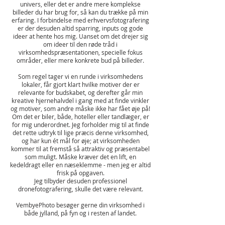
univers, eller det er andre mere komplekse
billeder du har brug for, så kan du trække på min
erfaring. I forbindelse med erhvervsfotografering
er der desuden altid sparring, inputs og gode
ideer at hente hos mig. Uanset om det drejer sig
om ideer til den røde tråd i
virksomhedspræsentationen, specielle fokus
områder, eller mere konkrete bud på billeder.
Som regel tager vi en runde i virksomhedens
lokaler, får gjort klart hvilke motiver der er
relevante for budskabet, og derefter går min
kreative hjernehalvdel i gang med at finde vinkler
og motiver, som andre måske ikke har fået øje på!
Om det er biler, både, hoteller eller tandlæger, er
for mig underordnet. Jeg forholder mig til at finde
det rette udtryk til lige præcis denne virksomhed,
og har kun ét mål for øje; at virksomheden
kommer til at fremstå så attraktiv og præsentabel
som muligt. Måske kræver det en lift, en
kedeldragt eller en næseklemme - men jeg er altid
frisk på opgaven.
Jeg tilbyder desuden professionel
dronefotografering, skulle det være relevant.
VembyePhoto besøger gerne din virksomhed i
både jylland, på fyn og i resten af landet.